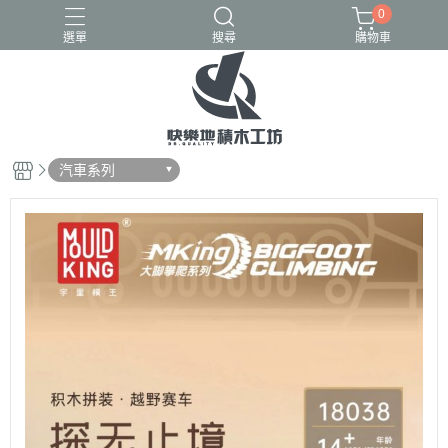
0
選單
搜尋
購物車
GULY
K盒子
熾造社
汽車系列