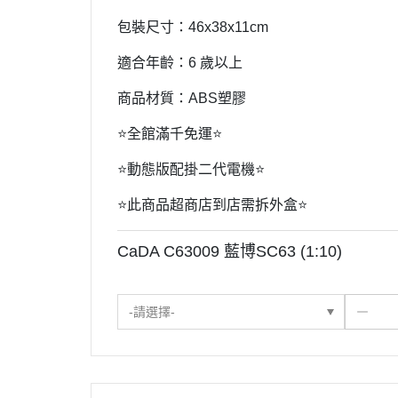
包裝尺寸：46x38x11cm
適合年齡：6 歲以上
商品材質：ABS塑膠
⭐️全館滿千免運⭐️
⭐️動態版配掛二代電機⭐️
⭐️此商品超商店到店需拆外盒⭐️
CaDA C63009 藍博SC63 (1:10)
-請選擇-