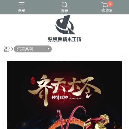
0
選單
搜尋
購物車
GULY
K盒子
熾造社
汽車系列