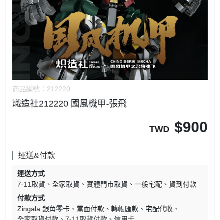
商品編號：
212220
熾造社212220 國風機甲-張飛
$
900
TWD
運送&付款
運送方式
7-11取貨
全家取貨
實體門市取貨
一般宅配
貨到付款
付款方式
Zingala 銀角零卡
當面付款
轉帳匯款
宅配代收
全家取貨付款
7-11取貨付款
信用卡