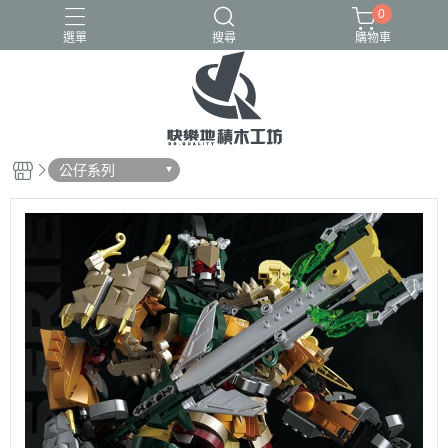
0
選單
搜尋
購物車
GULY
K盒子
熾造社
公仔系列