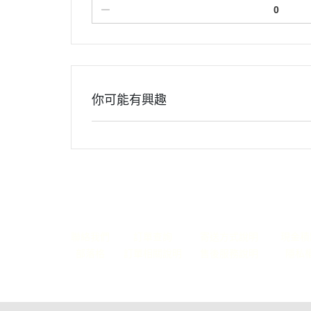
你可能有興趣
關於
全部商品
付款方式說明
會員權
聯絡我們
訂單查詢
寄送方式說明
現金積
部落格
訂單相關說明
售後服務說明
隱私