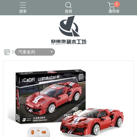
0
選單
搜尋
購物車
GULY
K盒子
熾造社
汽車系列