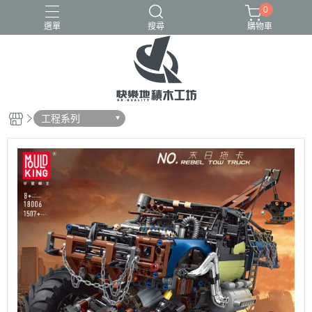
0
選單
搜尋
購物車
GULY
K盒子
熾造社
工程系列