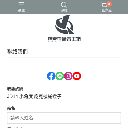
0
選單
搜尋
購物車
GULY
K盒子
熾造社
聯絡我們
我要詢問
JD14 小角度 龐克機械蠍子
姓名