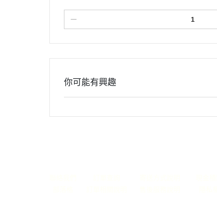
你可能有興趣
關於
全部商品
付款方式說明
會員權
聯絡我們
訂單查詢
寄送方式說明
現金積
部落格
訂單相關說明
售後服務說明
隱私