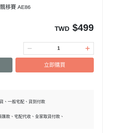
1飄移賽 AE86
$
499
TWD
立即購買
貨
一般宅配
貨到付款
帳匯款
宅配代收
全家取貨付款