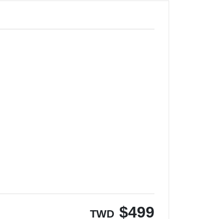
$
499
TWD