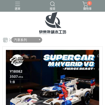
0
選單
搜尋
購物車
GULY
K盒子
熾造社
汽車系列