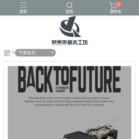
0
選單
搜尋
購物車
GULY
K盒子
熾造社
汽車系列