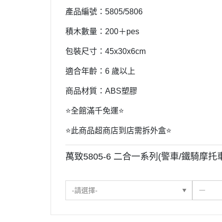
產品編號：5805/5806
積木數量：200＋pes
包裝尺寸：45x30x6cm
適合年齡：6 歲以上
商品材質：ABS塑膠
⭐️全館滿千免運⭐️
⭐️此商品超商店到店需拆外盒⭐️
萬致5805-6 二合一系列(警車/鐵騎摩托
-請選擇-