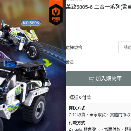
萬致5805-6 二合一系列(警
選擇規格
-請
數量
加入購物車
運送&付款
運送方式
7-11取貨
全家取貨
實體門市取
付款方式
Zingala 銀角零卡
當面付款
轉