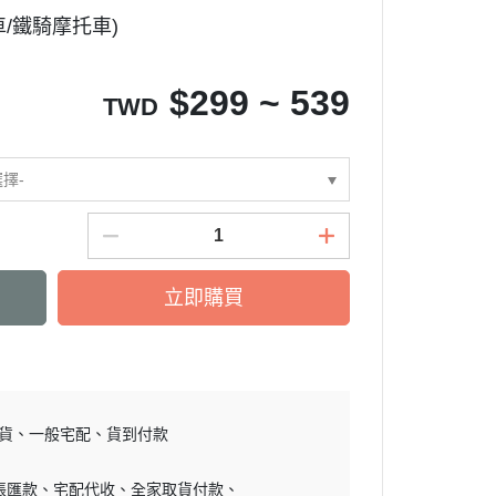
車/鐵騎摩托車)
$
299 ~ 539
TWD
選擇-
立即購買
貨
一般宅配
貨到付款
帳匯款
宅配代收
全家取貨付款