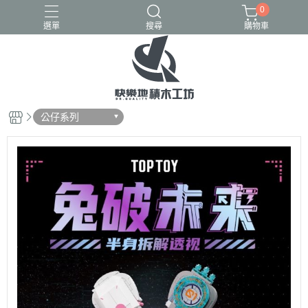
0
選單
搜尋
購物車
GULY
K盒子
熾造社
公仔系列